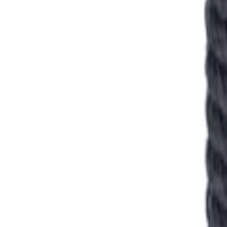
+39
3387791222
Lunes - Viernes
,
9 - 18 (CET)