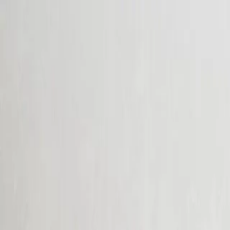
ESP
(
€
)
spa
Envío a:
Idioma:
Descubra nuestra selección de piezas listas para enviar Comprar ahora >
Acerca de Artemest
Contacto
CONTACTO