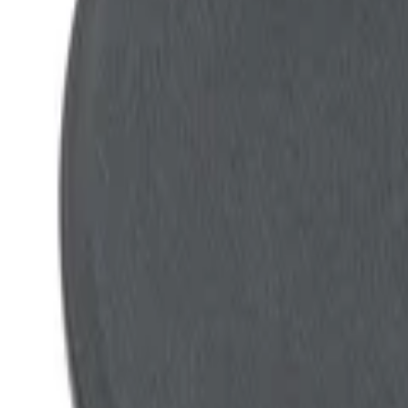
+39
3387791222
Lunedì - Venerdì
,
9 - 18 (CET)