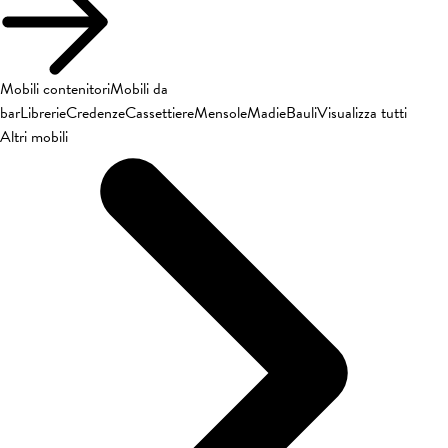
Mobili contenitori
Mobili da
bar
Librerie
Credenze
Cassettiere
Mensole
Madie
Bauli
Visualizza tutti
Altri mobili