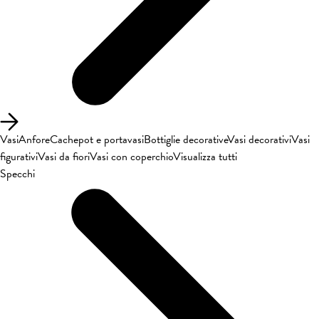
Vasi
Anfore
Cachepot e portavasi
Bottiglie decorative
Vasi decorativi
Vasi
figurativi
Vasi da fiori
Vasi con coperchio
Visualizza tutti
Specchi