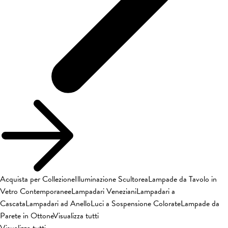
Acquista per Collezione
Illuminazione Scultorea
Lampade da Tavolo in
Vetro Contemporanee
Lampadari Veneziani
Lampadari a
Cascata
Lampadari ad Anello
Luci a Sospensione Colorate
Lampade da
Parete in Ottone
Visualizza tutti
Visualizza tutti