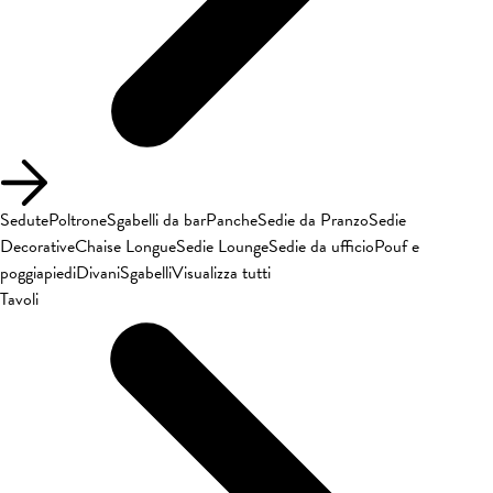
Sedute
Poltrone
Sgabelli da bar
Panche
Sedie da Pranzo
Sedie
Decorative
Chaise Longue
Sedie Lounge
Sedie da ufficio
Pouf e
poggiapiedi
Divani
Sgabelli
Visualizza tutti
Tavoli