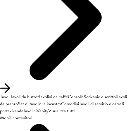
Tavoli
Tavoli da bistrot
Tavolini da caffè
Consolle
Scrivanie e scrittoi
Tavoli
da pranzo
Set di tavolini a incastro
Comodini
Tavoli di servizio e carrelli
portavivande
Tavolini
Vanity
Visualizza tutti
Mobili contenitori