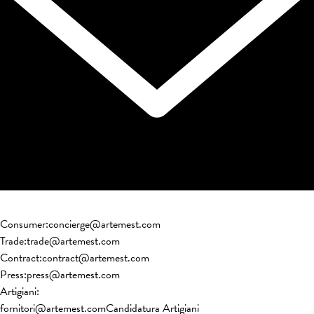
Consumer
:
concierge@artemest.com
Trade
:
trade@artemest.com
Contract
:
contract@artemest.com
Press
:
press@artemest.com
Artigiani
:
fornitori@artemest.com
Candidatura Artigiani