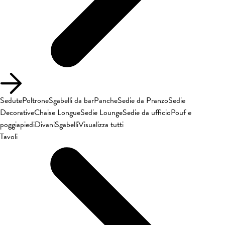
Sedute
Poltrone
Sgabelli da bar
Panche
Sedie da Pranzo
Sedie
Decorative
Chaise Longue
Sedie Lounge
Sedie da ufficio
Pouf e
poggiapiedi
Divani
Sgabelli
Visualizza tutti
Tavoli