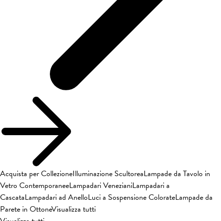
Acquista per Collezione
Illuminazione Scultorea
Lampade da Tavolo in
Vetro Contemporanee
Lampadari Veneziani
Lampadari a
Cascata
Lampadari ad Anello
Luci a Sospensione Colorate
Lampade da
Parete in Ottone
Visualizza tutti
Visualizza tutti