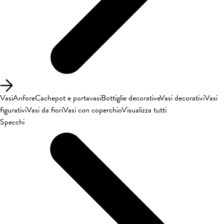
Vasi
Anfore
Cachepot e portavasi
Bottiglie decorative
Vasi decorativi
Vasi
figurativi
Vasi da fiori
Vasi con coperchio
Visualizza tutti
Specchi