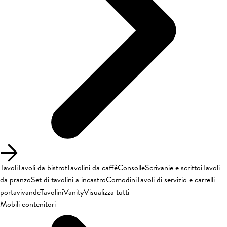
Tavoli
Tavoli da bistrot
Tavolini da caffè
Consolle
Scrivanie e scrittoi
Tavoli
da pranzo
Set di tavolini a incastro
Comodini
Tavoli di servizio e carrelli
portavivande
Tavolini
Vanity
Visualizza tutti
Mobili contenitori