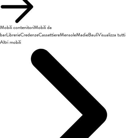
Mobili contenitori
Mobili da
bar
Librerie
Credenze
Cassettiere
Mensole
Madie
Bauli
Visualizza tutti
Altri mobili