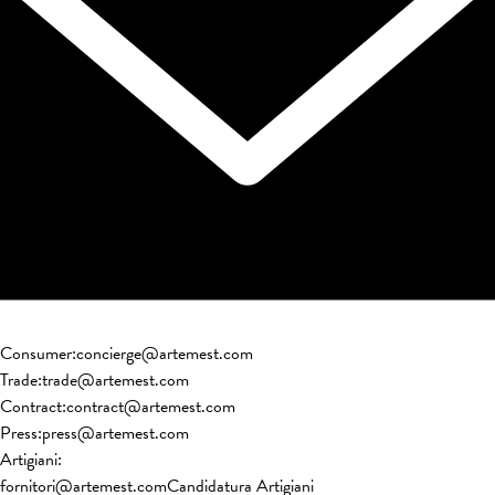
Consumer
:
concierge@artemest.com
Trade
:
trade@artemest.com
Contract
:
contract@artemest.com
Press
:
press@artemest.com
Artigiani
:
fornitori@artemest.com
Candidatura Artigiani