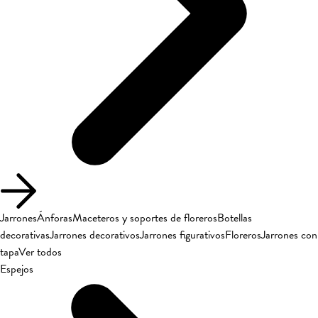
Jarrones
Ánforas
Maceteros y soportes de floreros
Botellas
decorativas
Jarrones decorativos
Jarrones figurativos
Floreros
Jarrones con
tapa
Ver todos
Espejos