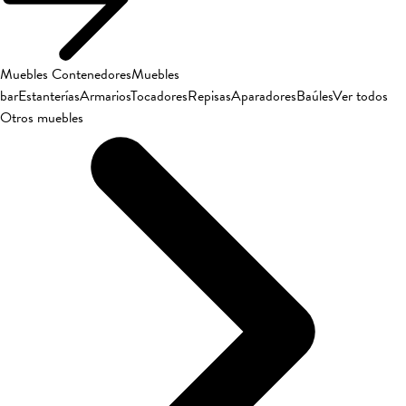
Muebles Contenedores
Muebles
bar
Estanterías
Armarios
Tocadores
Repisas
Aparadores
Baúles
Ver todos
Otros muebles