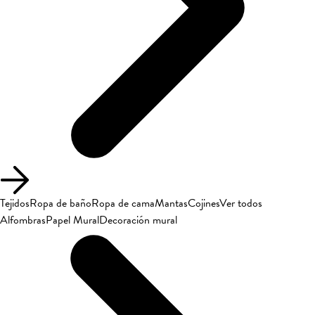
Tejidos
Ropa de baño
Ropa de cama
Mantas
Cojines
Ver todos
Alfombras
Papel Mural
Decoración mural