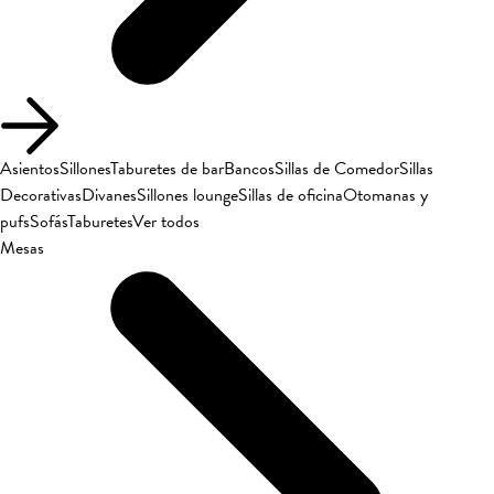
Asientos
Sillones
Taburetes de bar
Bancos
Sillas de Comedor
Sillas
Decorativas
Divanes
Sillones lounge
Sillas de oficina
Otomanas y
pufs
Sofás
Taburetes
Ver todos
Mesas