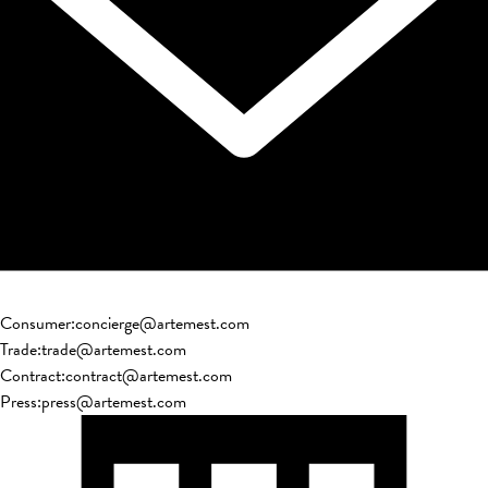
Consumer
:
concierge@artemest.com
Trade
:
trade@artemest.com
Contract
:
contract@artemest.com
Press
:
press@artemest.com