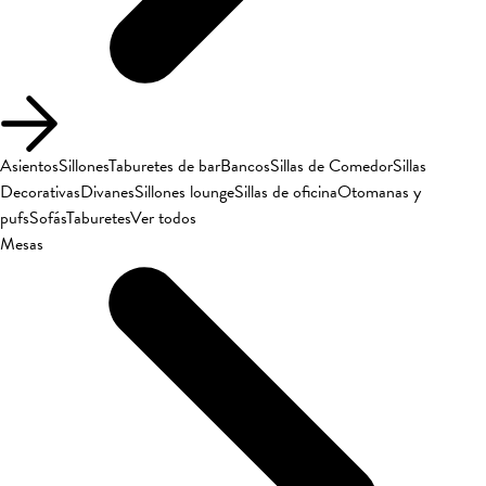
Asientos
Sillones
Taburetes de bar
Bancos
Sillas de Comedor
Sillas
Decorativas
Divanes
Sillones lounge
Sillas de oficina
Otomanas y
pufs
Sofás
Taburetes
Ver todos
Mesas