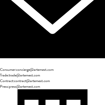
Consumer
:
concierge@artemest.com
Trade
:
trade@artemest.com
Contract
:
contract@artemest.com
Press
:
press@artemest.com