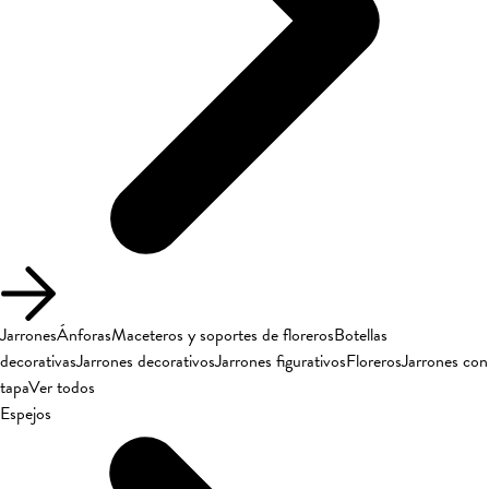
Jarrones
Ánforas
Maceteros y soportes de floreros
Botellas
decorativas
Jarrones decorativos
Jarrones figurativos
Floreros
Jarrones con
tapa
Ver todos
Espejos