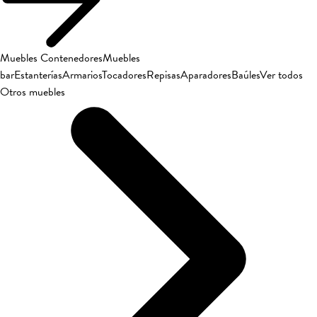
Muebles Contenedores
Muebles
bar
Estanterías
Armarios
Tocadores
Repisas
Aparadores
Baúles
Ver todos
Otros muebles