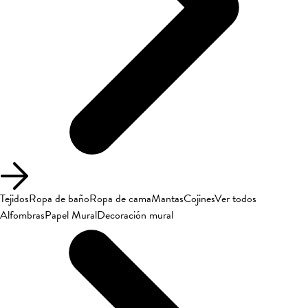
Tejidos
Ropa de baño
Ropa de cama
Mantas
Cojines
Ver todos
Alfombras
Papel Mural
Decoración mural