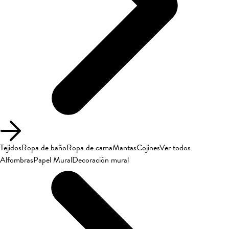
Tejidos
Ropa de baño
Ropa de cama
Mantas
Cojines
Ver todos
Alfombras
Papel Mural
Decoración mural