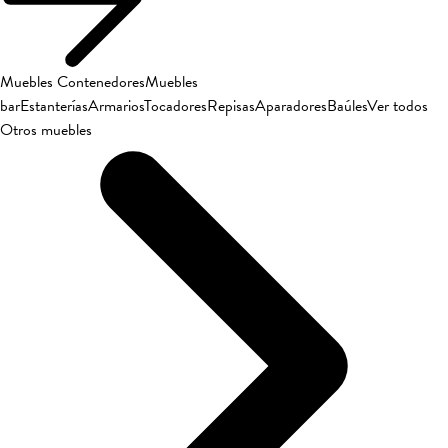
Muebles Contenedores
Muebles
bar
Estanterías
Armarios
Tocadores
Repisas
Aparadores
Baúles
Ver todos
Otros muebles