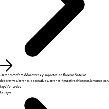
Jarrones
Ánforas
Maceteros y soportes de floreros
Botellas
decorativas
Jarrones decorativos
Jarrones figurativos
Floreros
Jarrones con
tapa
Ver todos
Espejos