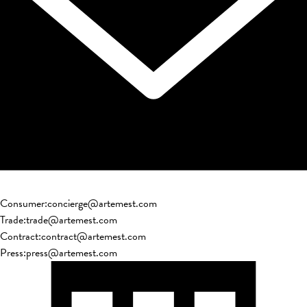
Consumer
:
concierge@artemest.com
Trade
:
trade@artemest.com
Contract
:
contract@artemest.com
Press
:
press@artemest.com