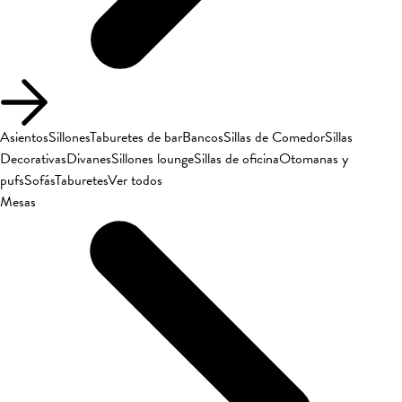
Asientos
Sillones
Taburetes de bar
Bancos
Sillas de Comedor
Sillas
Decorativas
Divanes
Sillones lounge
Sillas de oficina
Otomanas y
pufs
Sofás
Taburetes
Ver todos
Mesas