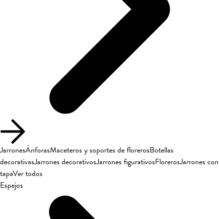
Jarrones
Ánforas
Maceteros y soportes de floreros
Botellas
decorativas
Jarrones decorativos
Jarrones figurativos
Floreros
Jarrones con
tapa
Ver todos
Espejos