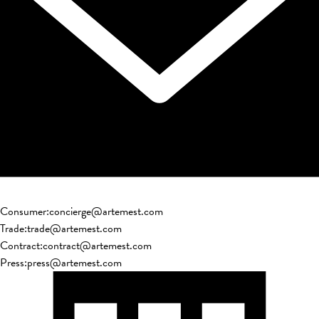
Consumer
:
concierge@artemest.com
Trade
:
trade@artemest.com
Contract
:
contract@artemest.com
Press
:
press@artemest.com