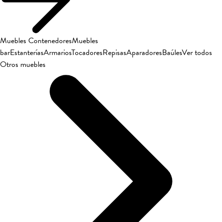
Muebles Contenedores
Muebles
bar
Estanterías
Armarios
Tocadores
Repisas
Aparadores
Baúles
Ver todos
Otros muebles