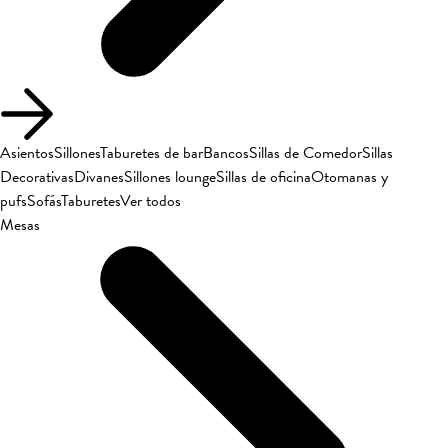
Asientos
Sillones
Taburetes de bar
Bancos
Sillas de Comedor
Sillas
Decorativas
Divanes
Sillones lounge
Sillas de oficina
Otomanas y
pufs
Sofás
Taburetes
Ver todos
Mesas