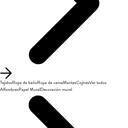
Tejidos
Ropa de baño
Ropa de cama
Mantas
Cojines
Ver todos
Alfombras
Papel Mural
Decoración mural