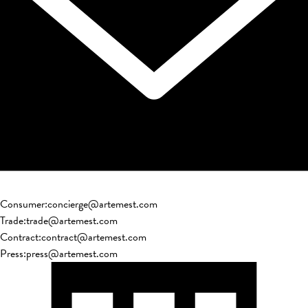
Consumer
:
concierge@artemest.com
Trade
:
trade@artemest.com
Contract
:
contract@artemest.com
Press
:
press@artemest.com