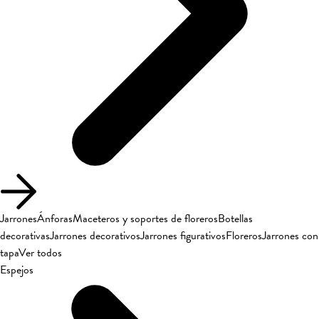
Jarrones
Ánforas
Maceteros y soportes de floreros
Botellas
decorativas
Jarrones decorativos
Jarrones figurativos
Floreros
Jarrones con
tapa
Ver todos
Espejos