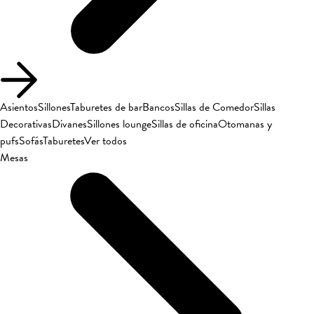
Asientos
Sillones
Taburetes de bar
Bancos
Sillas de Comedor
Sillas
Decorativas
Divanes
Sillones lounge
Sillas de oficina
Otomanas y
pufs
Sofás
Taburetes
Ver todos
Mesas