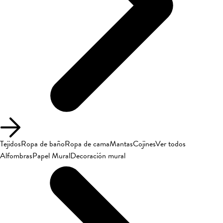
Tejidos
Ropa de baño
Ropa de cama
Mantas
Cojines
Ver todos
Alfombras
Papel Mural
Decoración mural