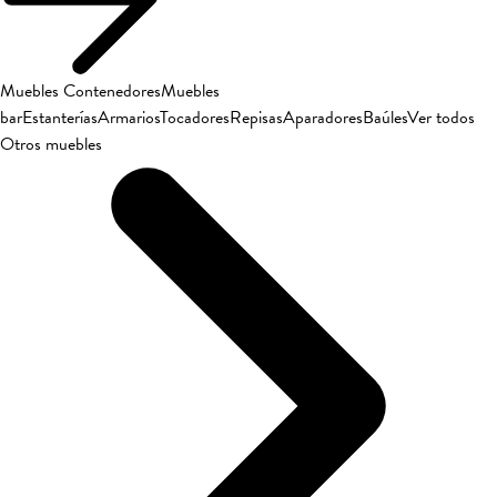
Muebles Contenedores
Muebles
bar
Estanterías
Armarios
Tocadores
Repisas
Aparadores
Baúles
Ver todos
Otros muebles