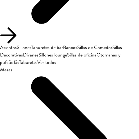
Asientos
Sillones
Taburetes de bar
Bancos
Sillas de Comedor
Sillas
Decorativas
Divanes
Sillones lounge
Sillas de oficina
Otomanas y
pufs
Sofás
Taburetes
Ver todos
Mesas