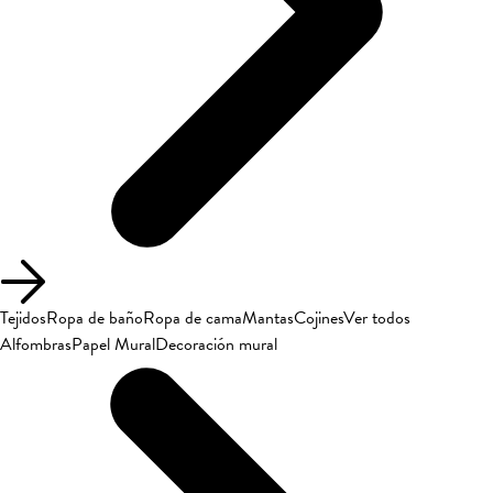
Tejidos
Ropa de baño
Ropa de cama
Mantas
Cojines
Ver todos
Alfombras
Papel Mural
Decoración mural