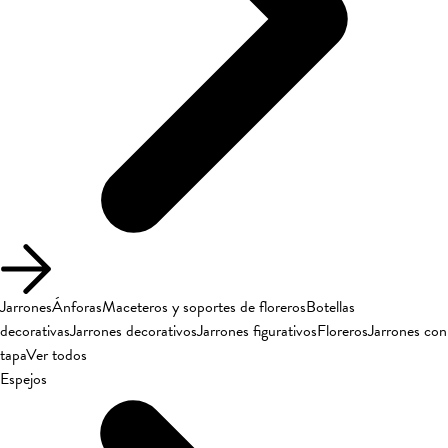
Jarrones
Ánforas
Maceteros y soportes de floreros
Botellas
decorativas
Jarrones decorativos
Jarrones figurativos
Floreros
Jarrones con
tapa
Ver todos
Espejos