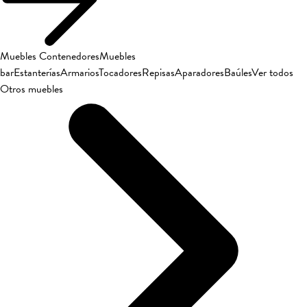
Muebles Contenedores
Muebles
bar
Estanterías
Armarios
Tocadores
Repisas
Aparadores
Baúles
Ver todos
Otros muebles