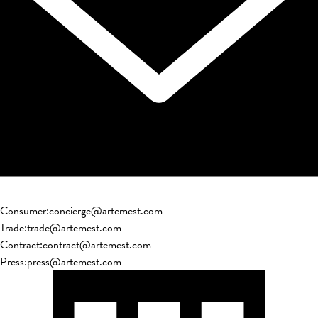
Consumer
:
concierge@artemest.com
Trade
:
trade@artemest.com
Contract
:
contract@artemest.com
Press
:
press@artemest.com