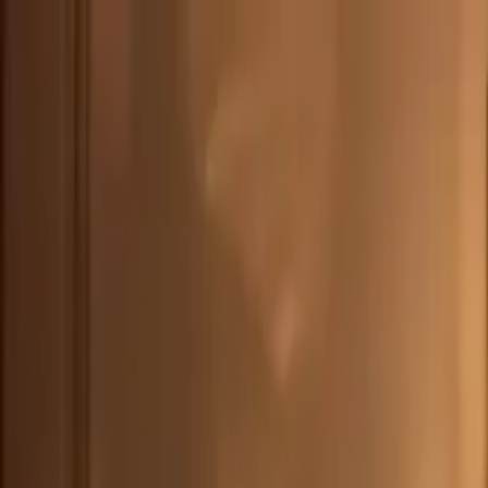
ESP
(
€
)
spa
Envío a:
Idioma:
Descubra nuestra selección de piezas listas para enviar Comprar ahora >
Acerca de Artemest
Contacto
CONTACTO