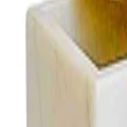
+39
3387791222
Lundi - Vendredi
,
9 - 18 (CET)