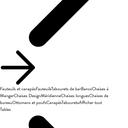
Fauteuils et canapés
Fauteuils
Tabourets de bar
Bancs
Chaises à
Manger
Chaises Design
Méridienne
Chaises longues
Chaises de
bureau
Ottomans et poufs
Canapés
Tabourets
Afficher tout
Tables