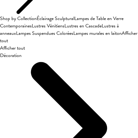
Shop by Collection
Éclairage Sculptural
Lampes de Table en Verre
Contemporaines
Lustres Vénitiens
Lustres en Cascade
Lustres à
anneaux
Lampes Suspendues Colorées
Lampes murales en laiton
Afficher
tout
Afficher tout
Décoration