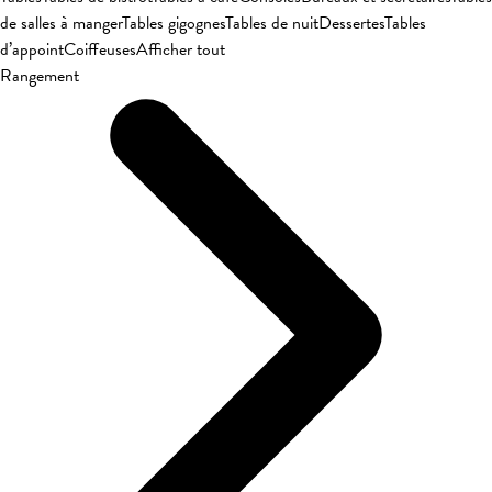
de salles à manger
Tables gigognes
Tables de nuit
Dessertes
Tables
d’appoint
Coiffeuses
Afficher tout
Rangement