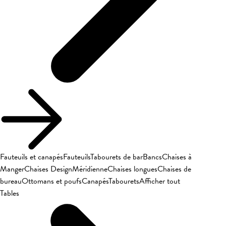
Fauteuils et canapés
Fauteuils
Tabourets de bar
Bancs
Chaises à
Manger
Chaises Design
Méridienne
Chaises longues
Chaises de
bureau
Ottomans et poufs
Canapés
Tabourets
Afficher tout
Tables