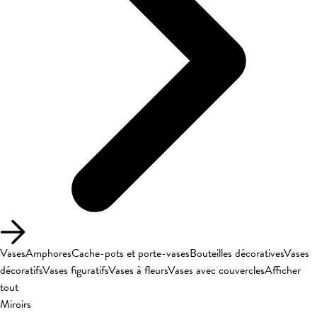
Vases
Amphores
Cache-pots et porte-vases
Bouteilles décoratives
Vases
décoratifs
Vases figuratifs
Vases à fleurs
Vases avec couvercles
Afficher
tout
Miroirs