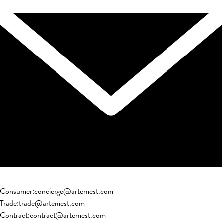
Consumer
:
concierge@artemest.com
Trade
:
trade@artemest.com
Contract
:
contract@artemest.com