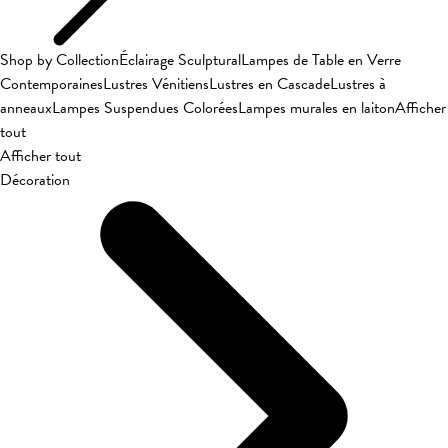
Shop by Collection
Éclairage Sculptural
Lampes de Table en Verre
Contemporaines
Lustres Vénitiens
Lustres en Cascade
Lustres à
anneaux
Lampes Suspendues Colorées
Lampes murales en laiton
Afficher
tout
Afficher tout
Décoration