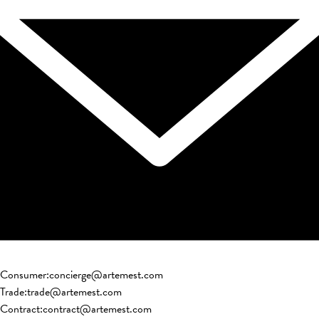
Consumer
:
concierge@artemest.com
Trade
:
trade@artemest.com
Contract
:
contract@artemest.com