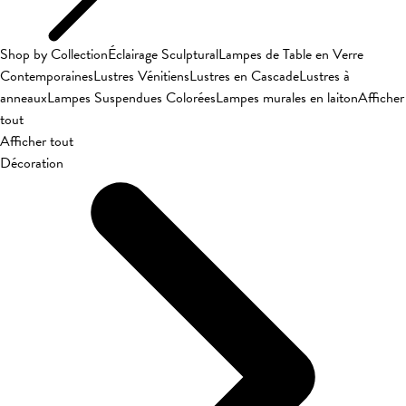
Shop by Collection
Éclairage Sculptural
Lampes de Table en Verre
Contemporaines
Lustres Vénitiens
Lustres en Cascade
Lustres à
anneaux
Lampes Suspendues Colorées
Lampes murales en laiton
Afficher
tout
Afficher tout
Décoration