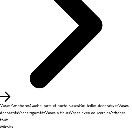
Vases
Amphores
Cache-pots et porte-vases
Bouteilles décoratives
Vases
décoratifs
Vases figuratifs
Vases à fleurs
Vases avec couvercles
Afficher
tout
Miroirs