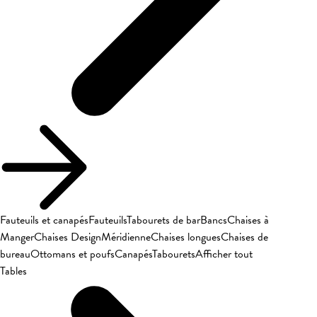
Fauteuils et canapés
Fauteuils
Tabourets de bar
Bancs
Chaises à
Manger
Chaises Design
Méridienne
Chaises longues
Chaises de
bureau
Ottomans et poufs
Canapés
Tabourets
Afficher tout
Tables