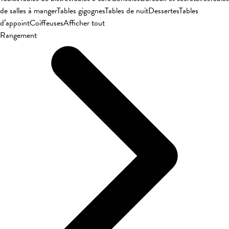
de salles à manger
Tables gigognes
Tables de nuit
Dessertes
Tables
d’appoint
Coiffeuses
Afficher tout
Rangement