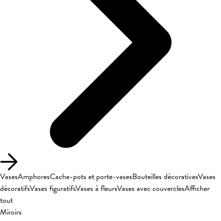
Vases
Amphores
Cache-pots et porte-vases
Bouteilles décoratives
Vases
décoratifs
Vases figuratifs
Vases à fleurs
Vases avec couvercles
Afficher
tout
Miroirs