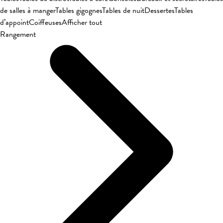
de salles à manger
Tables gigognes
Tables de nuit
Dessertes
Tables
d’appoint
Coiffeuses
Afficher tout
Rangement