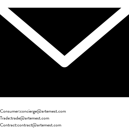
Consumer
:
concierge@artemest.com
Trade
:
trade@artemest.com
Contract
:
contract@artemest.com