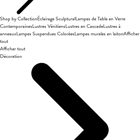
Shop by Collection
Éclairage Sculptural
Lampes de Table en Verre
Contemporaines
Lustres Vénitiens
Lustres en Cascade
Lustres à
anneaux
Lampes Suspendues Colorées
Lampes murales en laiton
Afficher
tout
Afficher tout
Décoration