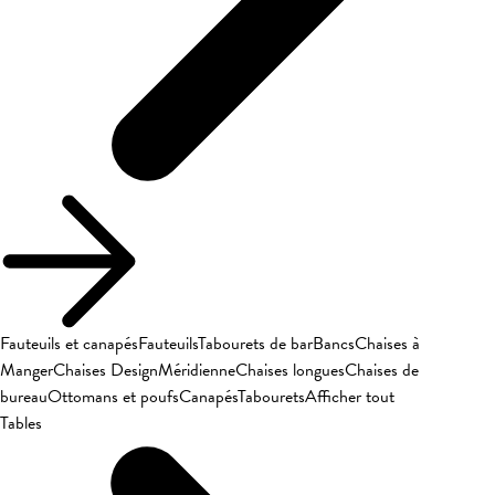
Fauteuils et canapés
Fauteuils
Tabourets de bar
Bancs
Chaises à
Manger
Chaises Design
Méridienne
Chaises longues
Chaises de
bureau
Ottomans et poufs
Canapés
Tabourets
Afficher tout
Tables