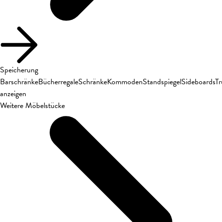
Speicherung
Barschränke
Bücherregale
Schränke
Kommoden
Standspiegel
Sideboards
T
anzeigen
Weitere Möbelstücke