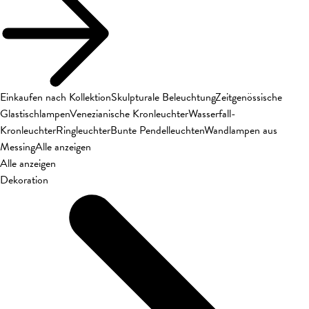
Einkaufen nach Kollektion
Skulpturale Beleuchtung
Zeitgenössische
Glastischlampen
Venezianische Kronleuchter
Wasserfall-
Kronleuchter
Ringleuchter
Bunte Pendelleuchten
Wandlampen aus
Messing
Alle anzeigen
Alle anzeigen
Dekoration