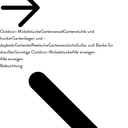
Outdoor-Möbelstücke
Gartensessel
Gartenstühle und
hocker
Gartenliegen und -
daybeds
Gartenkaffeetische
Gartenesstische
Sofas und Bänke für
draußen
Sonstige Outdoor-Möbelstücke
Alle anzeigen
Alle anzeigen
Beleuchtung