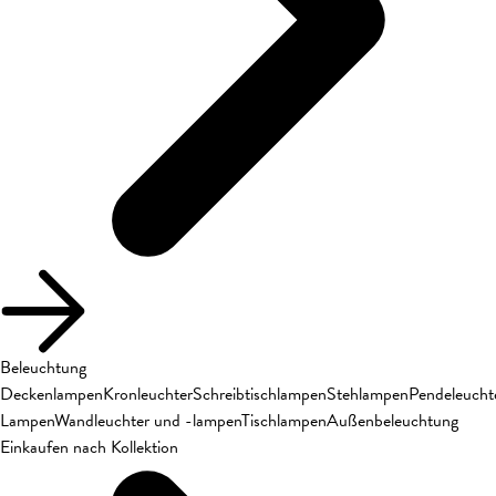
Beleuchtung
Deckenlampen
Kronleuchter
Schreibtischlampen
Stehlampen
Pendeleucht
Lampen
Wandleuchter und -lampen
Tischlampen
Außenbeleuchtung
Einkaufen nach Kollektion