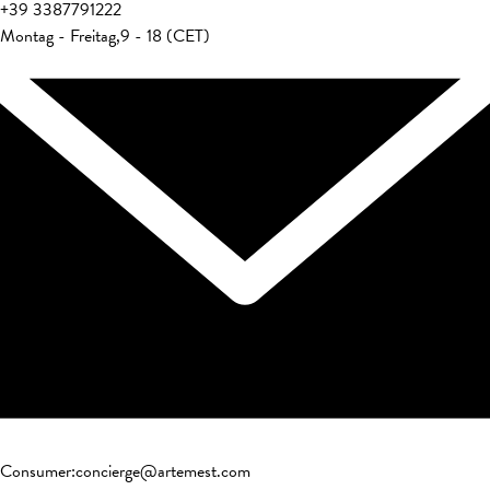
+39
3387791222
Montag - Freitag
,
9 - 18 (CET)
Consumer
:
concierge@artemest.com