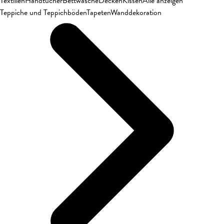
Textilien
Handtücher
Bettwäsche
Decken
Kissen
Alle anzeigen
Teppiche und Teppichböden
Tapeten
Wanddekoration