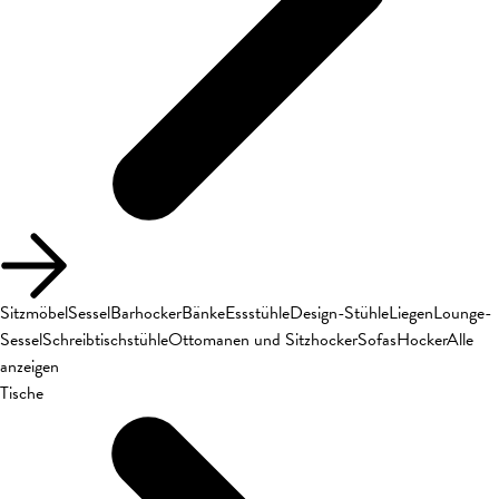
Sitzmöbel
Sessel
Barhocker
Bänke
Essstühle
Design-Stühle
Liegen
Lounge-
Sessel
Schreibtischstühle
Ottomanen und Sitzhocker
Sofas
Hocker
Alle
anzeigen
Tische