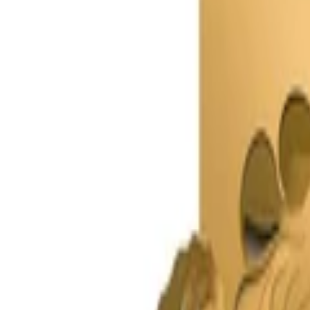
+39
3387791222