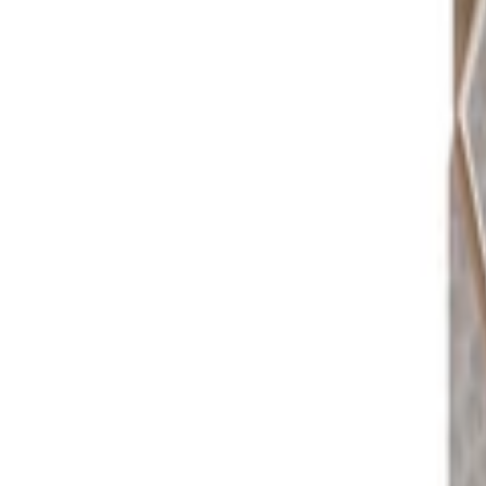
Montag - Freitag
,
9 - 18 (CET)