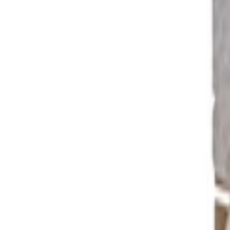
+39
3387791222