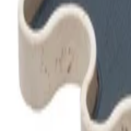
+39
3387791222