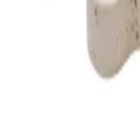
Montag - Freitag
,
9 - 18 (CET)