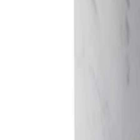
+39
3387791222