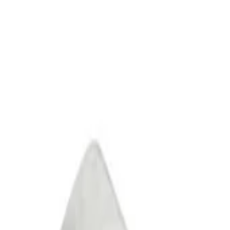
CHE
(
€
)
deu
Versand nach:
Sprache:
Entdecken Sie unsere Auswahl an versandfertigen Stücken! Jetzt einkau
Über Artemest
Kontaktieren Sie uns
KONTAKTIEREN SIE UNS