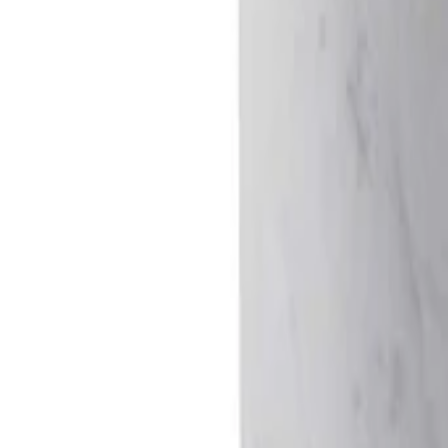
Montag - Freitag
,
9 - 18 (CET)