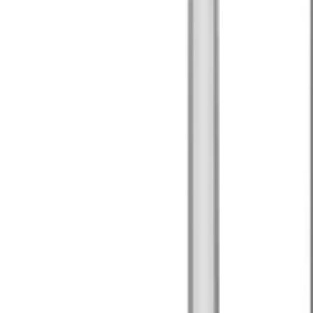
+39
3387791222