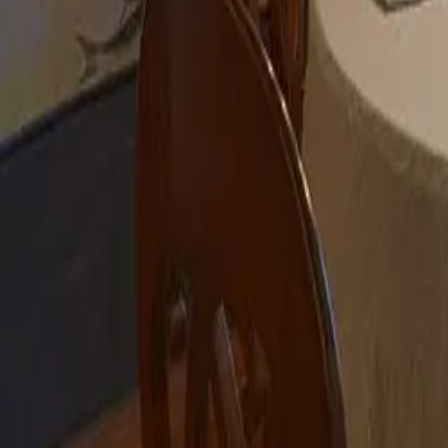
+39
3387791222