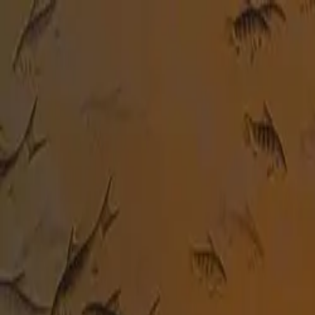
CHE
(
€
)
deu
Versand nach:
Sprache:
Entdecken Sie unsere Auswahl an versandfertigen Stücken! Jetzt einkau
Über Artemest
Kontaktieren Sie uns
KONTAKTIEREN SIE UNS