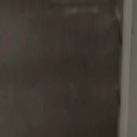
CHE
(
€
)
deu
Versand nach:
Sprache:
Entdecken Sie unsere Auswahl an versandfertigen Stücken! Jetzt einkau
Über Artemest
Kontaktieren Sie uns
KONTAKTIEREN SIE UNS