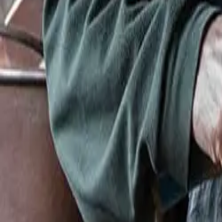
+39
3387791222