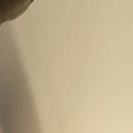
CHE
(
€
)
deu
Versand nach:
Sprache:
Entdecken Sie unsere Auswahl an versandfertigen Stücken! Jetzt einkau
Über Artemest
Kontaktieren Sie uns
KONTAKTIEREN SIE UNS