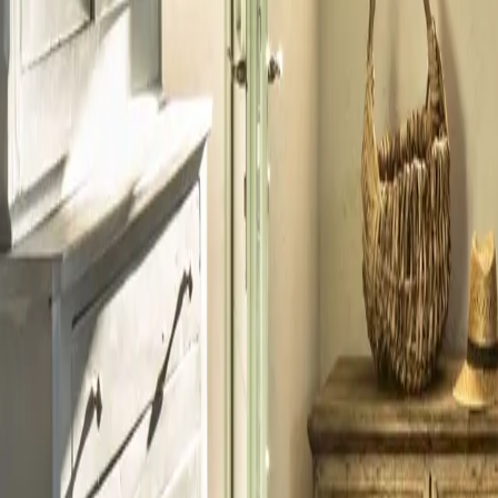
+39
3387791222