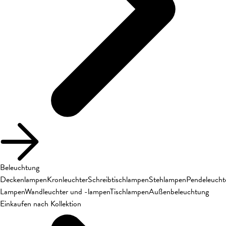
Beleuchtung
Deckenlampen
Kronleuchter
Schreibtischlampen
Stehlampen
Pendeleucht
Lampen
Wandleuchter und -lampen
Tischlampen
Außenbeleuchtung
Einkaufen nach Kollektion