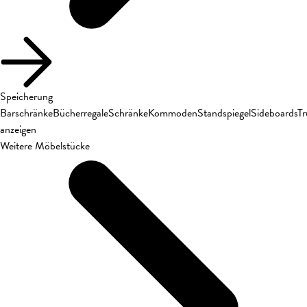
Speicherung
Barschränke
Bücherregale
Schränke
Kommoden
Standspiegel
Sideboards
T
anzeigen
Weitere Möbelstücke