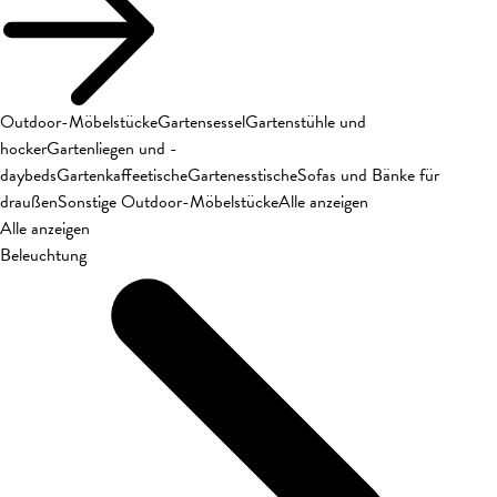
Outdoor-Möbelstücke
Gartensessel
Gartenstühle und
hocker
Gartenliegen und -
daybeds
Gartenkaffeetische
Gartenesstische
Sofas und Bänke für
draußen
Sonstige Outdoor-Möbelstücke
Alle anzeigen
Alle anzeigen
Beleuchtung