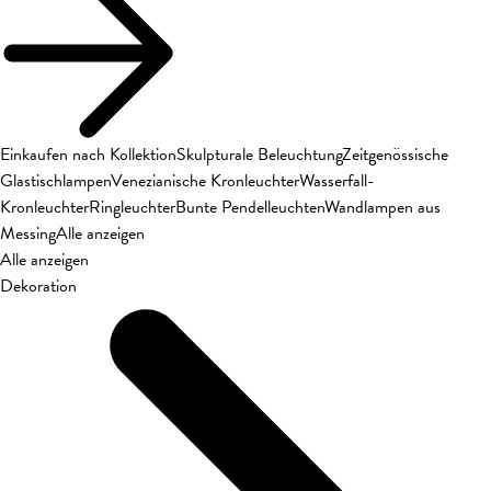
Einkaufen nach Kollektion
Skulpturale Beleuchtung
Zeitgenössische
Glastischlampen
Venezianische Kronleuchter
Wasserfall-
Kronleuchter
Ringleuchter
Bunte Pendelleuchten
Wandlampen aus
Messing
Alle anzeigen
Alle anzeigen
Dekoration