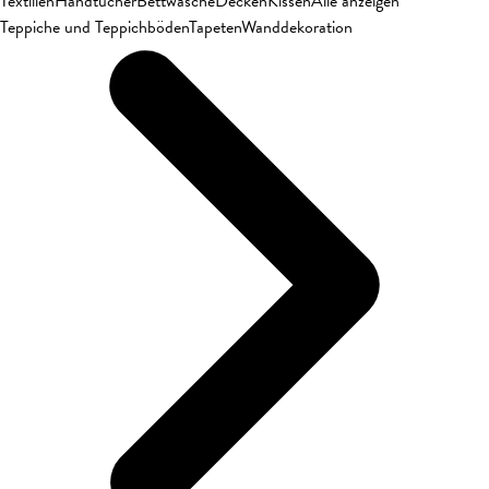
Textilien
Handtücher
Bettwäsche
Decken
Kissen
Alle anzeigen
Teppiche und Teppichböden
Tapeten
Wanddekoration