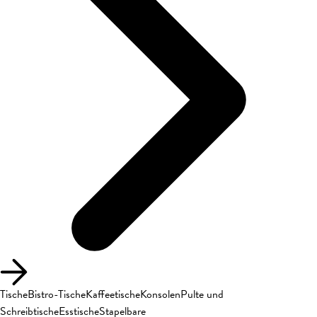
Tische
Bistro-Tische
Kaffeetische
Konsolen
Pulte und
Schreibtische
Esstische
Stapelbare