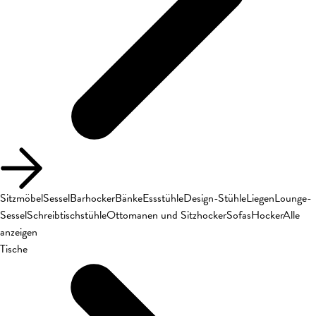
Sitzmöbel
Sessel
Barhocker
Bänke
Essstühle
Design-Stühle
Liegen
Lounge-
Sessel
Schreibtischstühle
Ottomanen und Sitzhocker
Sofas
Hocker
Alle
anzeigen
Tische