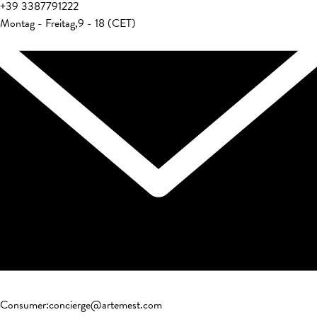
+39
3387791222
Montag - Freitag
,
9 - 18 (CET)
Consumer
:
concierge@artemest.com