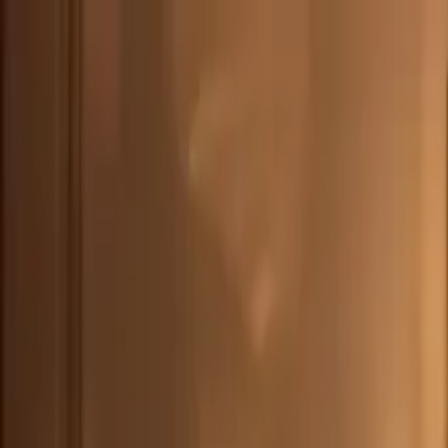
CHE
(
€
)
deu
Versand nach:
Sprache:
Entdecken Sie unsere Auswahl an versandfertigen Stücken! Jetzt einkau
Über Artemest
Kontaktieren Sie uns
KONTAKTIEREN SIE UNS