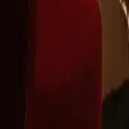
Montag - Freitag
,
9 - 18 (CET)