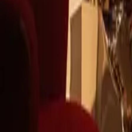
+39
3387791222