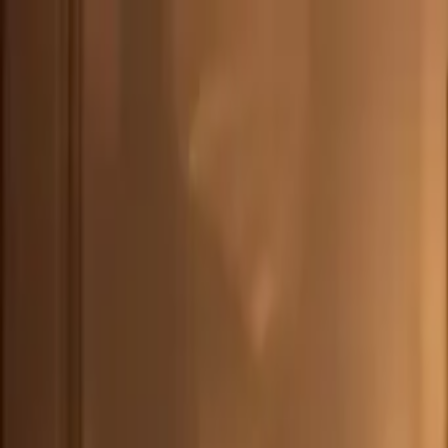
CHE
(
€
)
deu
Versand nach:
Sprache:
Entdecken Sie unsere Auswahl an versandfertigen Stücken! Jetzt einkau
Über Artemest
Kontaktieren Sie uns
KONTAKTIEREN SIE UNS