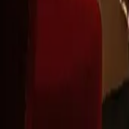
Montag - Freitag
,
9 - 18 (CET)