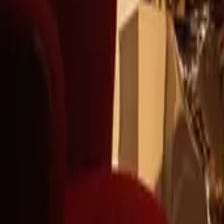
+39
3387791222