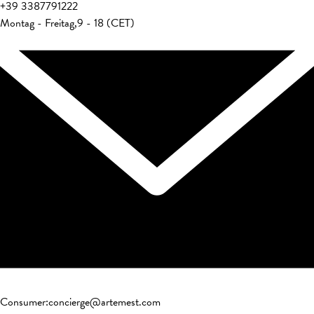
+39
3387791222
Montag - Freitag
,
9 - 18 (CET)
Consumer
:
concierge@artemest.com