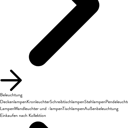
Beleuchtung
Deckenlampen
Kronleuchter
Schreibtischlampen
Stehlampen
Pendeleucht
Lampen
Wandleuchter und -lampen
Tischlampen
Außenbeleuchtung
Einkaufen nach Kollektion