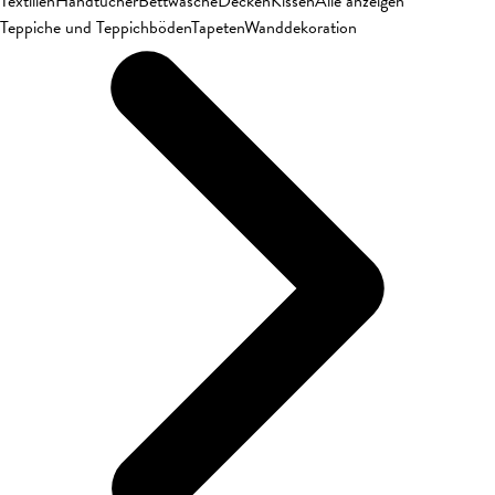
Textilien
Handtücher
Bettwäsche
Decken
Kissen
Alle anzeigen
Teppiche und Teppichböden
Tapeten
Wanddekoration