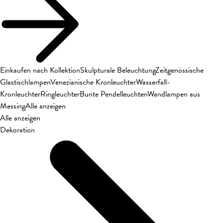
Einkaufen nach Kollektion
Skulpturale Beleuchtung
Zeitgenössische
Glastischlampen
Venezianische Kronleuchter
Wasserfall-
Kronleuchter
Ringleuchter
Bunte Pendelleuchten
Wandlampen aus
Messing
Alle anzeigen
Alle anzeigen
Dekoration