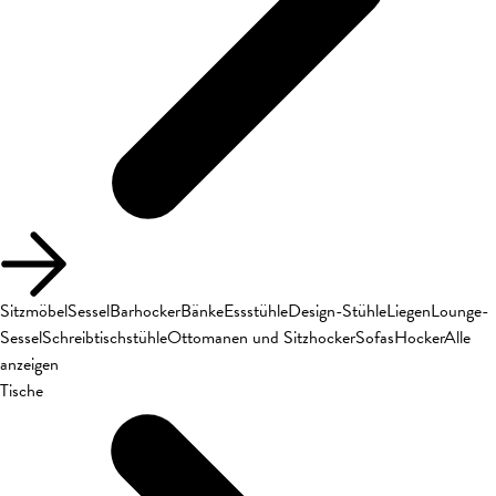
Sitzmöbel
Sessel
Barhocker
Bänke
Essstühle
Design-Stühle
Liegen
Lounge-
Sessel
Schreibtischstühle
Ottomanen und Sitzhocker
Sofas
Hocker
Alle
anzeigen
Tische