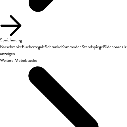
Speicherung
Barschränke
Bücherregale
Schränke
Kommoden
Standspiegel
Sideboards
T
anzeigen
Weitere Möbelstücke