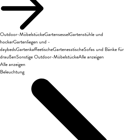
Outdoor-Möbelstücke
Gartensessel
Gartenstühle und
hocker
Gartenliegen und -
daybeds
Gartenkaffeetische
Gartenesstische
Sofas und Bänke für
draußen
Sonstige Outdoor-Möbelstücke
Alle anzeigen
Alle anzeigen
Beleuchtung