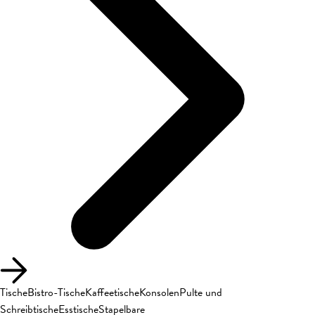
Tische
Bistro-Tische
Kaffeetische
Konsolen
Pulte und
Schreibtische
Esstische
Stapelbare