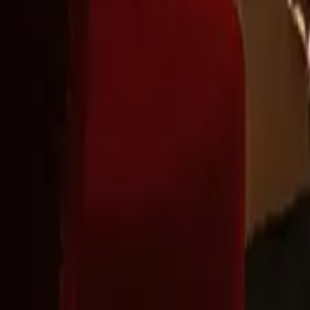
Montag - Freitag
,
9 - 18 (CET)