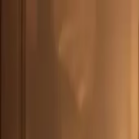
CHE
(
€
)
deu
Versand nach:
Sprache:
Entdecken Sie unsere Auswahl an versandfertigen Stücken! Jetzt einkau
Über Artemest
Kontaktieren Sie uns
KONTAKTIEREN SIE UNS