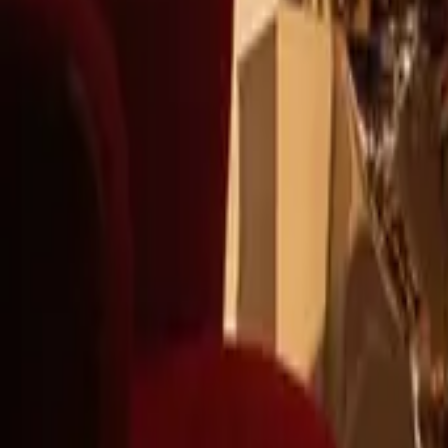
+39
3387791222