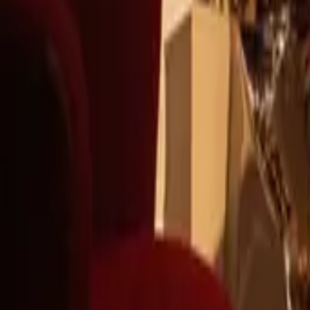
+39
3387791222