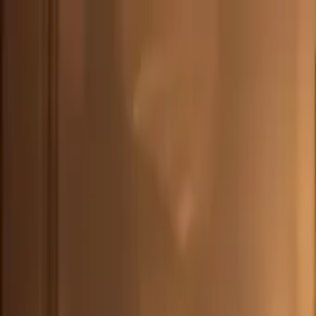
CHE
(
€
)
deu
Versand nach:
Sprache:
Entdecken Sie unsere Auswahl an versandfertigen Stücken! Jetzt einkau
Über Artemest
Kontaktieren Sie uns
KONTAKTIEREN SIE UNS