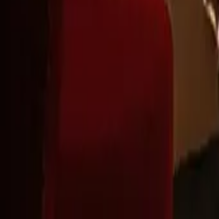
Montag - Freitag
,
9 - 18 (CET)