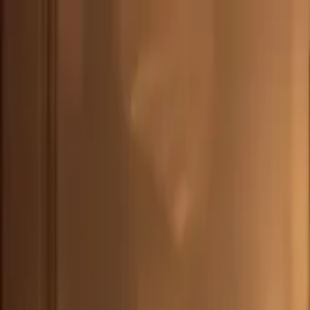
CHE
(
€
)
deu
Versand nach:
Sprache:
Entdecken Sie unsere Auswahl an versandfertigen Stücken! Jetzt einkau
Über Artemest
Kontaktieren Sie uns
KONTAKTIEREN SIE UNS