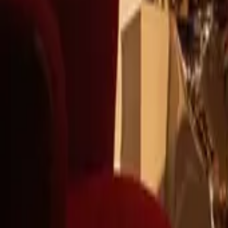
+39
3387791222