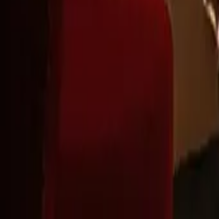
Montag - Freitag
,
9 - 18 (CET)