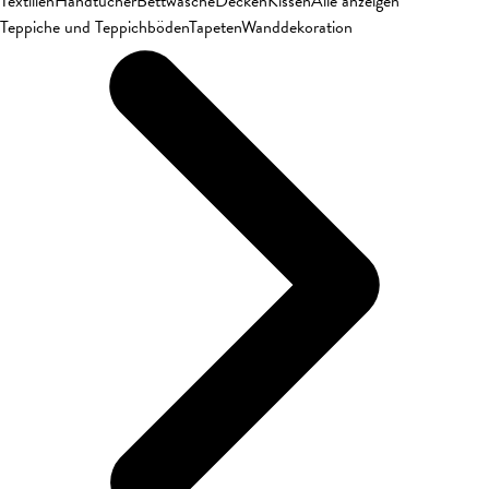
Textilien
Handtücher
Bettwäsche
Decken
Kissen
Alle anzeigen
Teppiche und Teppichböden
Tapeten
Wanddekoration