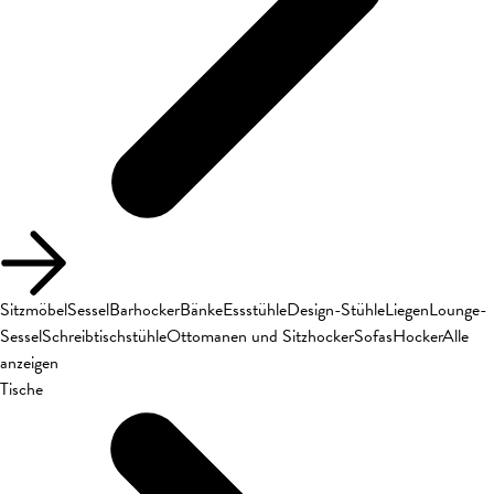
Sitzmöbel
Sessel
Barhocker
Bänke
Essstühle
Design-Stühle
Liegen
Lounge-
Sessel
Schreibtischstühle
Ottomanen und Sitzhocker
Sofas
Hocker
Alle
anzeigen
Tische