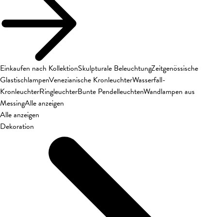
Einkaufen nach Kollektion
Skulpturale Beleuchtung
Zeitgenössische
Glastischlampen
Venezianische Kronleuchter
Wasserfall-
Kronleuchter
Ringleuchter
Bunte Pendelleuchten
Wandlampen aus
Messing
Alle anzeigen
Alle anzeigen
Dekoration