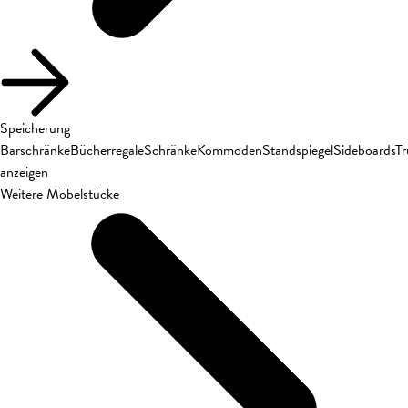
Speicherung
Barschränke
Bücherregale
Schränke
Kommoden
Standspiegel
Sideboards
T
anzeigen
Weitere Möbelstücke