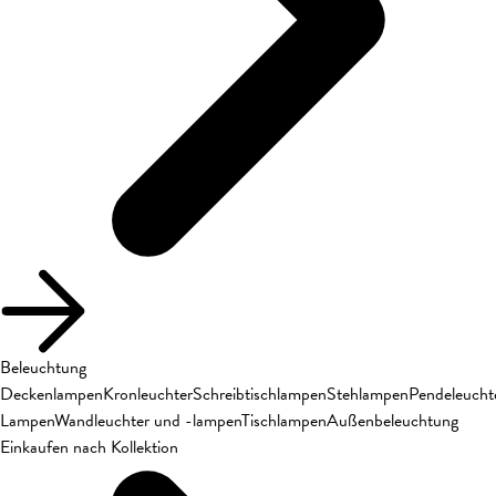
Beleuchtung
Deckenlampen
Kronleuchter
Schreibtischlampen
Stehlampen
Pendeleucht
Lampen
Wandleuchter und -lampen
Tischlampen
Außenbeleuchtung
Einkaufen nach Kollektion