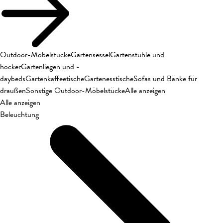
Outdoor-Möbelstücke
Gartensessel
Gartenstühle und
hocker
Gartenliegen und -
daybeds
Gartenkaffeetische
Gartenesstische
Sofas und Bänke für
draußen
Sonstige Outdoor-Möbelstücke
Alle anzeigen
Alle anzeigen
Beleuchtung