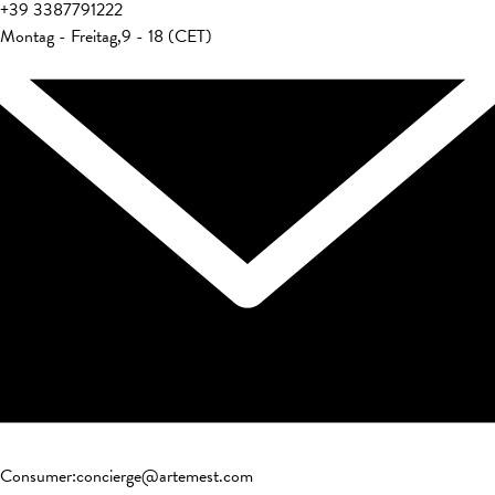
+39
3387791222
Montag - Freitag
,
9 - 18 (CET)
Consumer
:
concierge@artemest.com