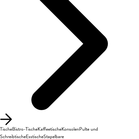
Tische
Bistro-Tische
Kaffeetische
Konsolen
Pulte und
Schreibtische
Esstische
Stapelbare