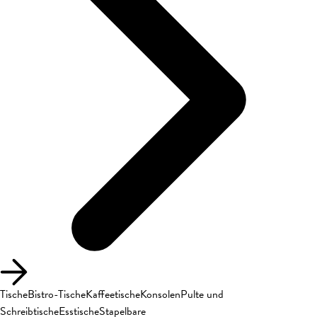
Tische
Bistro-Tische
Kaffeetische
Konsolen
Pulte und
Schreibtische
Esstische
Stapelbare