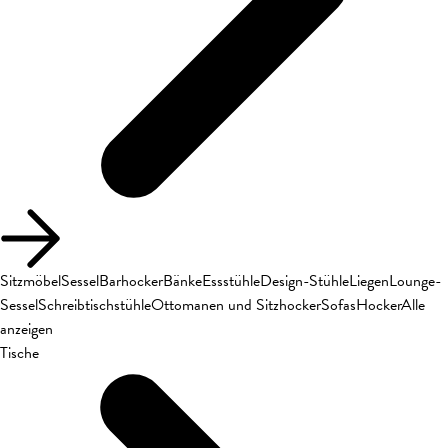
Sitzmöbel
Sessel
Barhocker
Bänke
Essstühle
Design-Stühle
Liegen
Lounge-
Sessel
Schreibtischstühle
Ottomanen und Sitzhocker
Sofas
Hocker
Alle
anzeigen
Tische