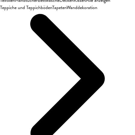
Textilien
Handtücher
Bettwäsche
Decken
Kissen
Alle anzeigen
Teppiche und Teppichböden
Tapeten
Wanddekoration