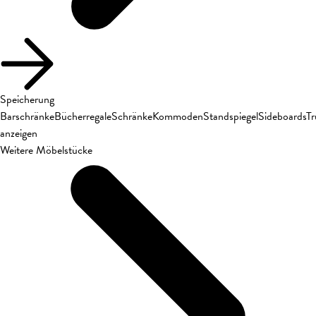
Speicherung
Barschränke
Bücherregale
Schränke
Kommoden
Standspiegel
Sideboards
T
anzeigen
Weitere Möbelstücke