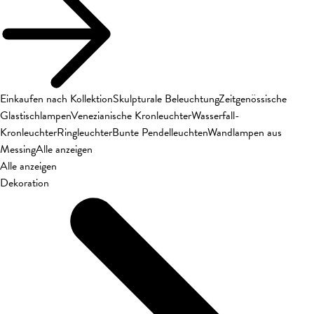
Einkaufen nach Kollektion
Skulpturale Beleuchtung
Zeitgenössische
Glastischlampen
Venezianische Kronleuchter
Wasserfall-
Kronleuchter
Ringleuchter
Bunte Pendelleuchten
Wandlampen aus
Messing
Alle anzeigen
Alle anzeigen
Dekoration