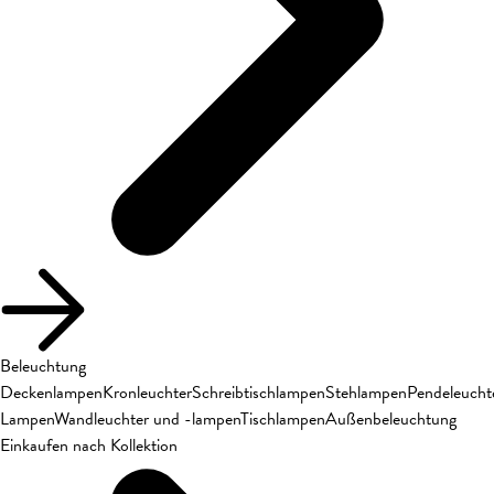
Beleuchtung
Deckenlampen
Kronleuchter
Schreibtischlampen
Stehlampen
Pendeleucht
Lampen
Wandleuchter und -lampen
Tischlampen
Außenbeleuchtung
Einkaufen nach Kollektion