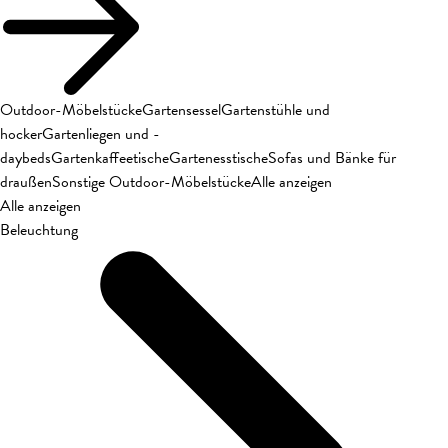
Outdoor-Möbelstücke
Gartensessel
Gartenstühle und
hocker
Gartenliegen und -
daybeds
Gartenkaffeetische
Gartenesstische
Sofas und Bänke für
draußen
Sonstige Outdoor-Möbelstücke
Alle anzeigen
Alle anzeigen
Beleuchtung