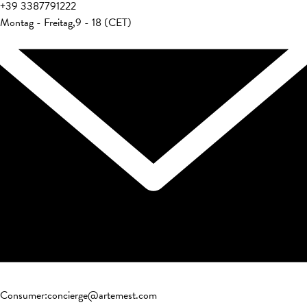
+39
3387791222
Montag - Freitag
,
9 - 18 (CET)
Consumer
:
concierge@artemest.com