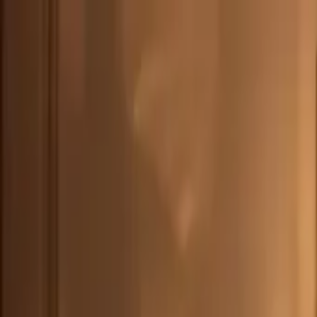
CHE
(
€
)
deu
Versand nach:
Sprache:
Entdecken Sie unsere Auswahl an versandfertigen Stücken! Jetzt einkau
Über Artemest
Kontaktieren Sie uns
KONTAKTIEREN SIE UNS