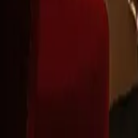
Montag - Freitag
,
9 - 18 (CET)