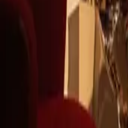
+39
3387791222