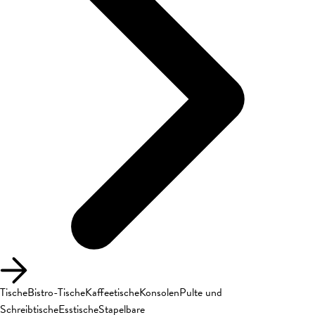
Tische
Bistro-Tische
Kaffeetische
Konsolen
Pulte und
Schreibtische
Esstische
Stapelbare