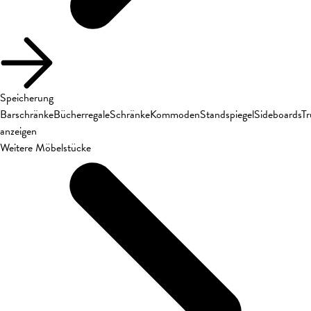
Speicherung
Barschränke
Bücherregale
Schränke
Kommoden
Standspiegel
Sideboards
T
anzeigen
Weitere Möbelstücke