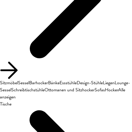
Sitzmöbel
Sessel
Barhocker
Bänke
Essstühle
Design-Stühle
Liegen
Lounge-
Sessel
Schreibtischstühle
Ottomanen und Sitzhocker
Sofas
Hocker
Alle
anzeigen
Tische