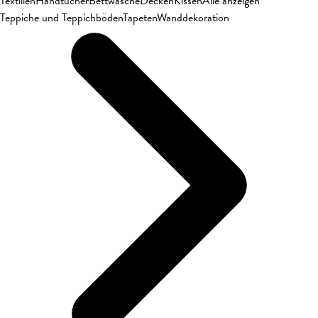
Textilien
Handtücher
Bettwäsche
Decken
Kissen
Alle anzeigen
Teppiche und Teppichböden
Tapeten
Wanddekoration