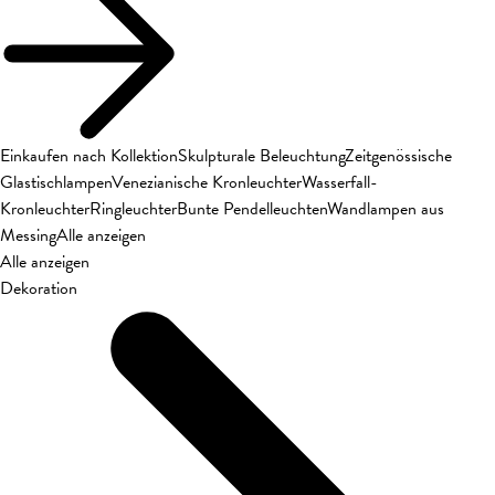
Einkaufen nach Kollektion
Skulpturale Beleuchtung
Zeitgenössische
Glastischlampen
Venezianische Kronleuchter
Wasserfall-
Kronleuchter
Ringleuchter
Bunte Pendelleuchten
Wandlampen aus
Messing
Alle anzeigen
Alle anzeigen
Dekoration