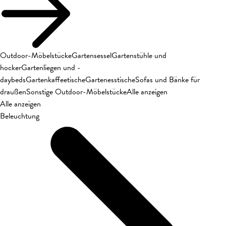
Outdoor-Möbelstücke
Gartensessel
Gartenstühle und
hocker
Gartenliegen und -
daybeds
Gartenkaffeetische
Gartenesstische
Sofas und Bänke für
draußen
Sonstige Outdoor-Möbelstücke
Alle anzeigen
Alle anzeigen
Beleuchtung