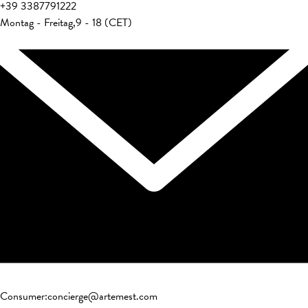
+39
3387791222
Montag - Freitag
,
9 - 18 (CET)
Consumer
:
concierge@artemest.com