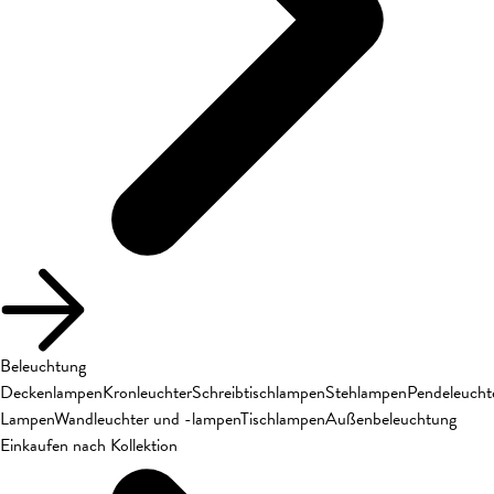
Beleuchtung
Deckenlampen
Kronleuchter
Schreibtischlampen
Stehlampen
Pendeleucht
Lampen
Wandleuchter und -lampen
Tischlampen
Außenbeleuchtung
Einkaufen nach Kollektion