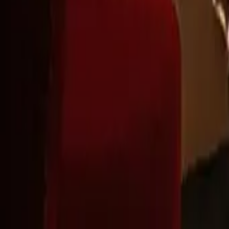
Montag - Freitag
,
9 - 18 (CET)