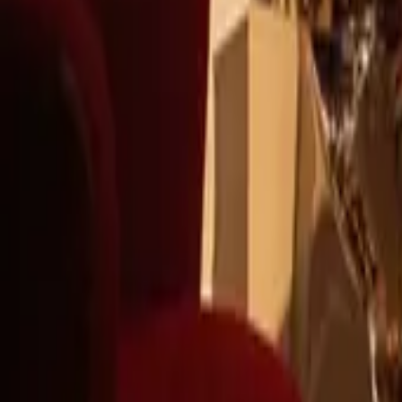
+39
3387791222