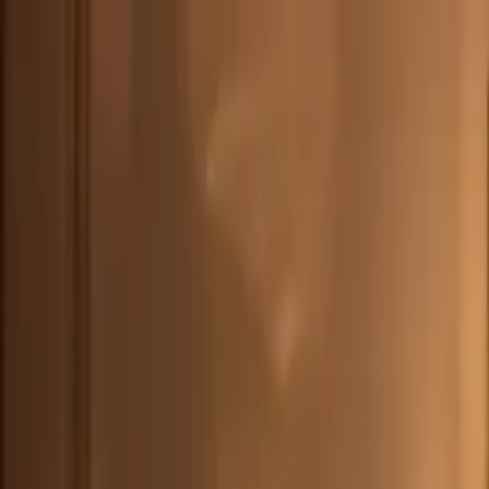
CHE
(
€
)
deu
Versand nach:
Sprache:
Entdecken Sie unsere Auswahl an versandfertigen Stücken! Jetzt einkau
Über Artemest
Kontaktieren Sie uns
KONTAKTIEREN SIE UNS