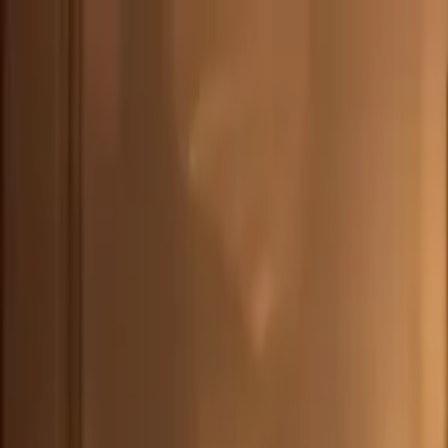
CHE
(
€
)
deu
Versand nach:
Sprache:
Entdecken Sie unsere Auswahl an versandfertigen Stücken! Jetzt einkau
Über Artemest
Kontaktieren Sie uns
KONTAKTIEREN SIE UNS