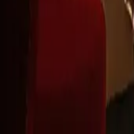
Montag - Freitag
,
9 - 18 (CET)