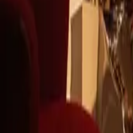
+39
3387791222