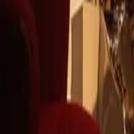
+39
3387791222