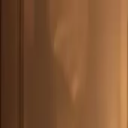
CHE
(
€
)
deu
Versand nach:
Sprache:
Entdecken Sie unsere Auswahl an versandfertigen Stücken! Jetzt einkau
Über Artemest
Kontaktieren Sie uns
KONTAKTIEREN SIE UNS