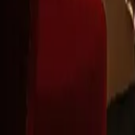
Montag - Freitag
,
9 - 18 (CET)