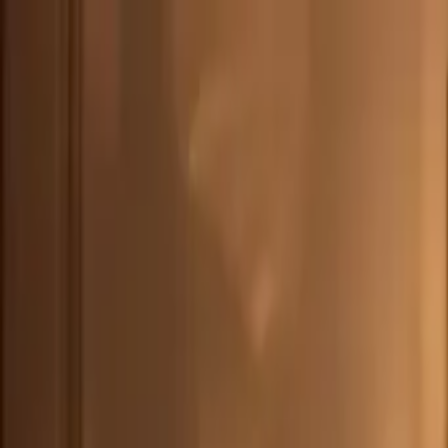
CHE
(
€
)
deu
Versand nach:
Sprache:
Entdecken Sie unsere Auswahl an versandfertigen Stücken! Jetzt einkau
Über Artemest
Kontaktieren Sie uns
KONTAKTIEREN SIE UNS