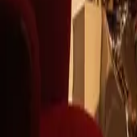
+39
3387791222