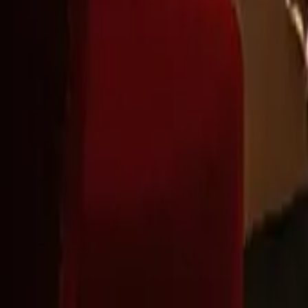
Montag - Freitag
,
9 - 18 (CET)