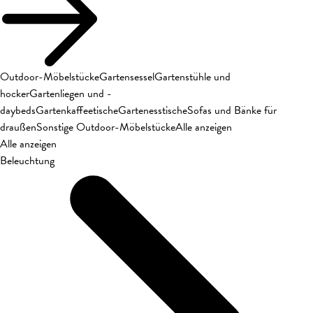
Outdoor-Möbelstücke
Gartensessel
Gartenstühle und
hocker
Gartenliegen und -
daybeds
Gartenkaffeetische
Gartenesstische
Sofas und Bänke für
draußen
Sonstige Outdoor-Möbelstücke
Alle anzeigen
Alle anzeigen
Beleuchtung