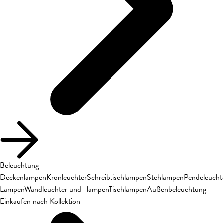
Beleuchtung
Deckenlampen
Kronleuchter
Schreibtischlampen
Stehlampen
Pendeleucht
Lampen
Wandleuchter und -lampen
Tischlampen
Außenbeleuchtung
Einkaufen nach Kollektion