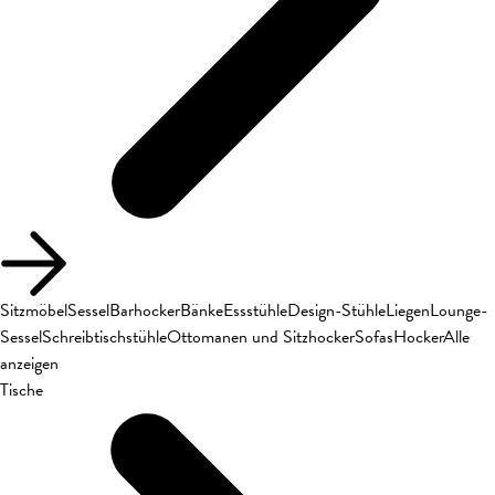
Sitzmöbel
Sessel
Barhocker
Bänke
Essstühle
Design-Stühle
Liegen
Lounge-
Sessel
Schreibtischstühle
Ottomanen und Sitzhocker
Sofas
Hocker
Alle
anzeigen
Tische