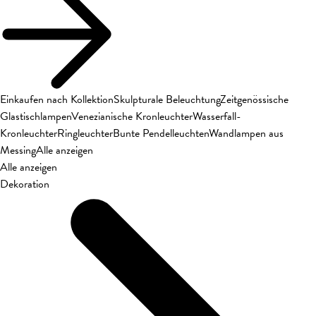
Einkaufen nach Kollektion
Skulpturale Beleuchtung
Zeitgenössische
Glastischlampen
Venezianische Kronleuchter
Wasserfall-
Kronleuchter
Ringleuchter
Bunte Pendelleuchten
Wandlampen aus
Messing
Alle anzeigen
Alle anzeigen
Dekoration