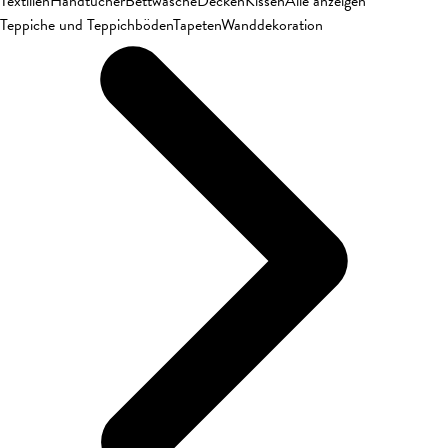
Textilien
Handtücher
Bettwäsche
Decken
Kissen
Alle anzeigen
Teppiche und Teppichböden
Tapeten
Wanddekoration