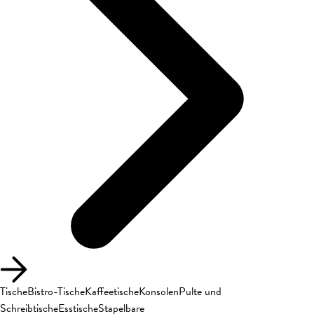
Tische
Bistro-Tische
Kaffeetische
Konsolen
Pulte und
Schreibtische
Esstische
Stapelbare