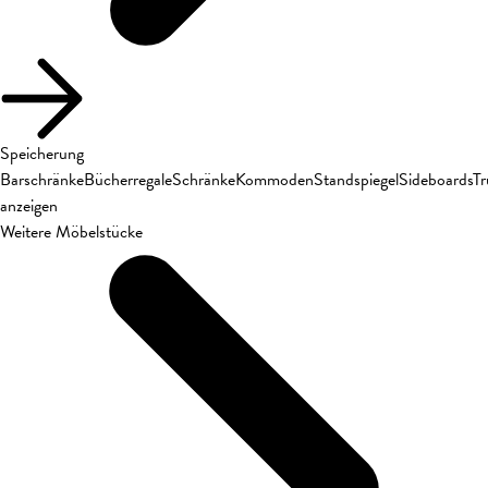
Speicherung
Barschränke
Bücherregale
Schränke
Kommoden
Standspiegel
Sideboards
T
anzeigen
Weitere Möbelstücke