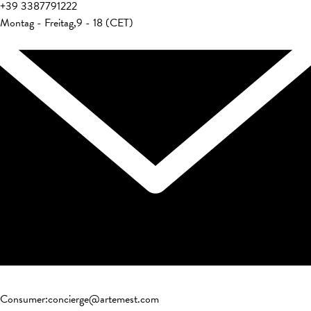
+39
3387791222
Montag - Freitag
,
9 - 18 (CET)
Consumer
:
concierge@artemest.com