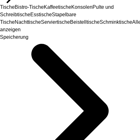
Tische
Bistro-Tische
Kaffeetische
Konsolen
Pulte und
Schreibtische
Esstische
Stapelbare
Tische
Nachttische
Serviertische
Beistelltische
Schminktische
All
anzeigen
Speicherung