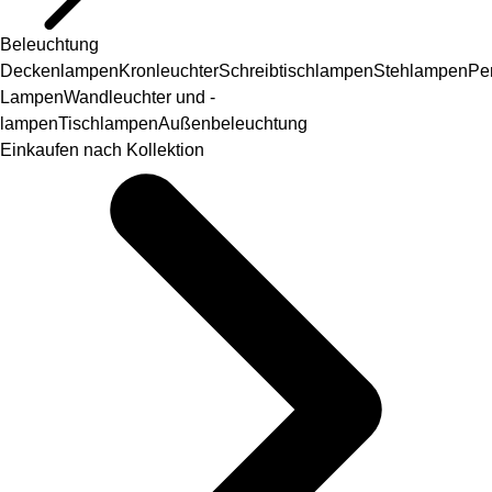
Beleuchtung
Deckenlampen
Kronleuchter
Schreibtischlampen
Stehlampen
Pe
Lampen
Wandleuchter und -
lampen
Tischlampen
Außenbeleuchtung
Einkaufen nach Kollektion