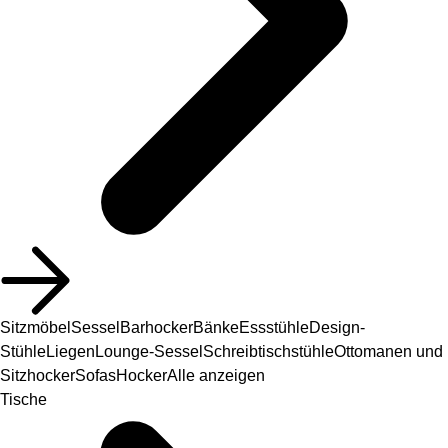
Sitzmöbel
Sessel
Barhocker
Bänke
Essstühle
Design-
Stühle
Liegen
Lounge-Sessel
Schreibtischstühle
Ottomanen und
Sitzhocker
Sofas
Hocker
Alle anzeigen
Tische