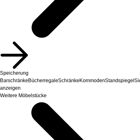
Speicherung
Barschränke
Bücherregale
Schränke
Kommoden
Standspiegel
Si
anzeigen
Weitere Möbelstücke