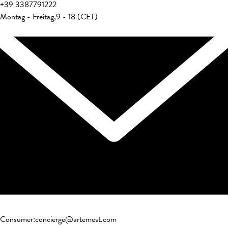
+39
3387791222
Montag - Freitag
,
9 - 18 (CET)
Consumer
:
concierge@artemest.com