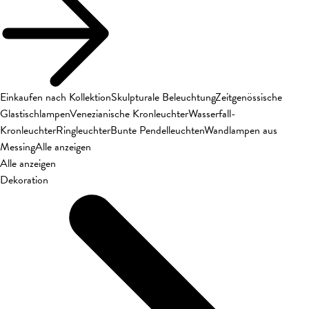
Einkaufen nach Kollektion
Skulpturale Beleuchtung
Zeitgenössische
Glastischlampen
Venezianische Kronleuchter
Wasserfall-
Kronleuchter
Ringleuchter
Bunte Pendelleuchten
Wandlampen aus
Messing
Alle anzeigen
Alle anzeigen
Dekoration