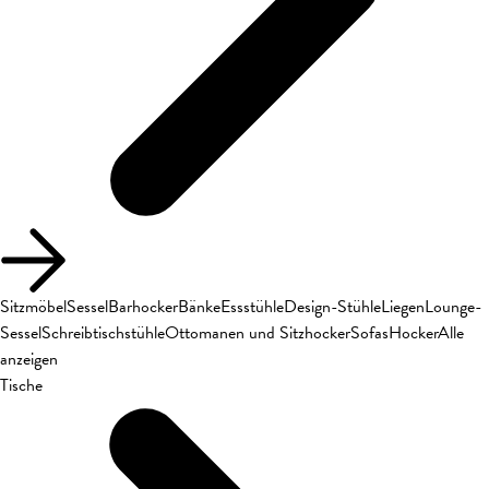
Sitzmöbel
Sessel
Barhocker
Bänke
Essstühle
Design-Stühle
Liegen
Lounge-
Sessel
Schreibtischstühle
Ottomanen und Sitzhocker
Sofas
Hocker
Alle
anzeigen
Tische