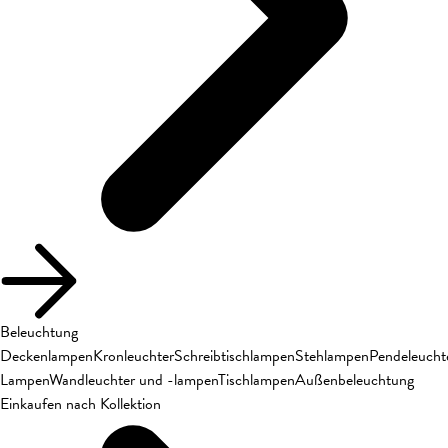
Beleuchtung
Deckenlampen
Kronleuchter
Schreibtischlampen
Stehlampen
Pendeleucht
Lampen
Wandleuchter und -lampen
Tischlampen
Außenbeleuchtung
Einkaufen nach Kollektion