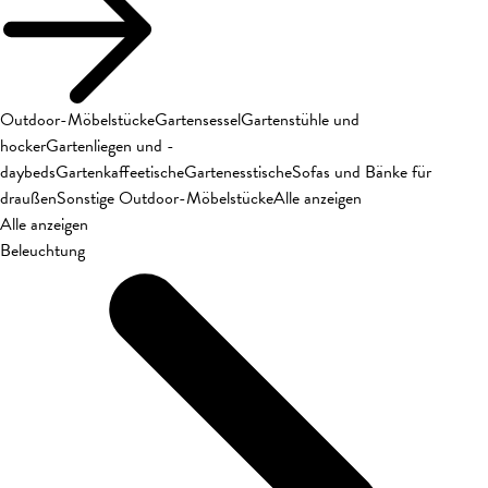
Outdoor-Möbelstücke
Gartensessel
Gartenstühle und
hocker
Gartenliegen und -
daybeds
Gartenkaffeetische
Gartenesstische
Sofas und Bänke für
draußen
Sonstige Outdoor-Möbelstücke
Alle anzeigen
Alle anzeigen
Beleuchtung