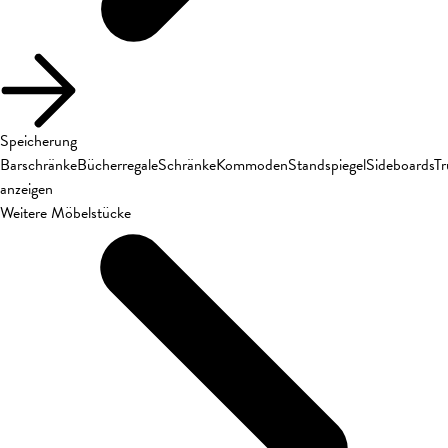
Speicherung
Barschränke
Bücherregale
Schränke
Kommoden
Standspiegel
Sideboards
T
anzeigen
Weitere Möbelstücke