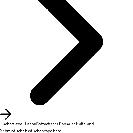
Tische
Bistro-Tische
Kaffeetische
Konsolen
Pulte und
Schreibtische
Esstische
Stapelbare