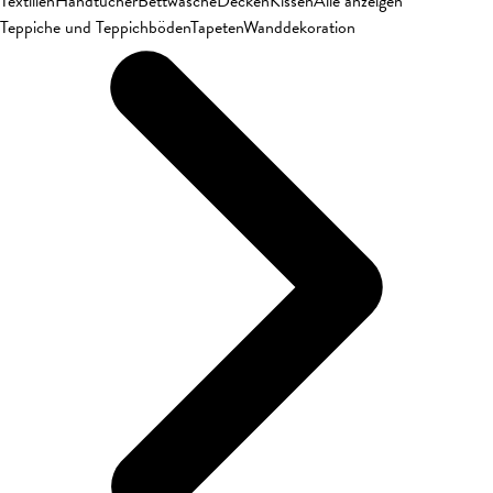
Textilien
Handtücher
Bettwäsche
Decken
Kissen
Alle anzeigen
Teppiche und Teppichböden
Tapeten
Wanddekoration