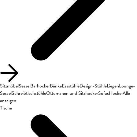
Sitzmöbel
Sessel
Barhocker
Bänke
Essstühle
Design-Stühle
Liegen
Lounge-
Sessel
Schreibtischstühle
Ottomanen und Sitzhocker
Sofas
Hocker
Alle
anzeigen
Tische