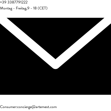
+39
3387791222
Montag - Freitag
,
9 - 18 (CET)
Consumer
:
concierge@artemest.com