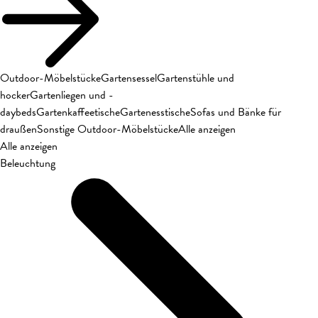
Outdoor-Möbelstücke
Gartensessel
Gartenstühle und
hocker
Gartenliegen und -
daybeds
Gartenkaffeetische
Gartenesstische
Sofas und Bänke für
draußen
Sonstige Outdoor-Möbelstücke
Alle anzeigen
Alle anzeigen
Beleuchtung