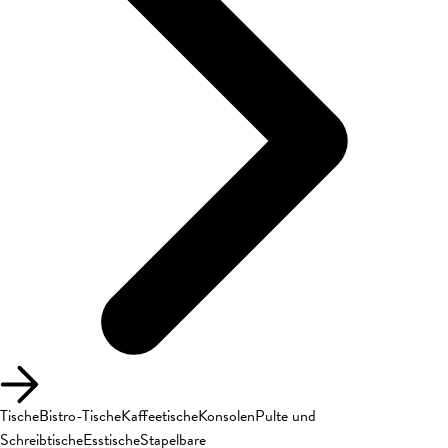
Tische
Bistro-Tische
Kaffeetische
Konsolen
Pulte und
Schreibtische
Esstische
Stapelbare