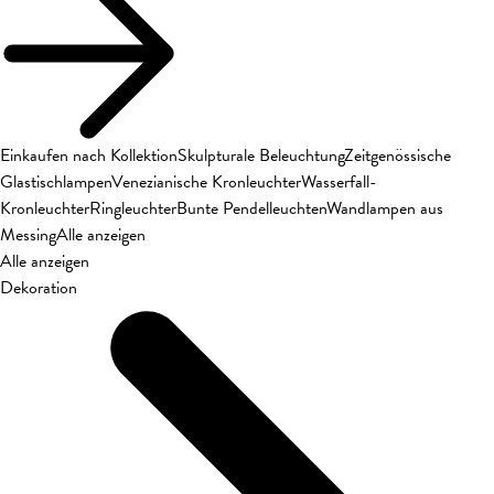
Einkaufen nach Kollektion
Skulpturale Beleuchtung
Zeitgenössische
Glastischlampen
Venezianische Kronleuchter
Wasserfall-
Kronleuchter
Ringleuchter
Bunte Pendelleuchten
Wandlampen aus
Messing
Alle anzeigen
Alle anzeigen
Dekoration