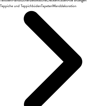
Textilien
Handtücher
Bettwäsche
Decken
Kissen
Alle anzeigen
Teppiche und Teppichböden
Tapeten
Wanddekoration