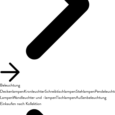
Beleuchtung
Deckenlampen
Kronleuchter
Schreibtischlampen
Stehlampen
Pendeleucht
Lampen
Wandleuchter und -lampen
Tischlampen
Außenbeleuchtung
Einkaufen nach Kollektion