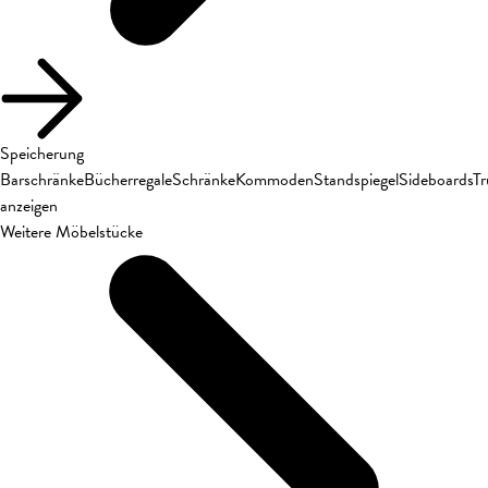
Speicherung
Barschränke
Bücherregale
Schränke
Kommoden
Standspiegel
Sideboards
T
anzeigen
Weitere Möbelstücke