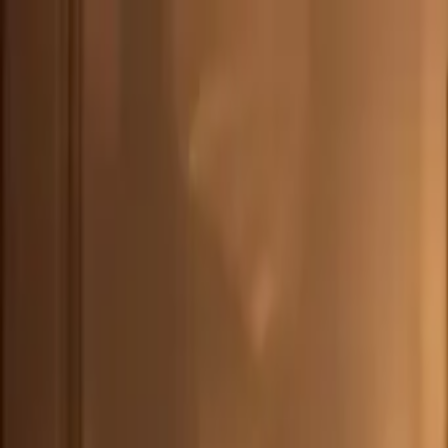
CHE
(
€
)
deu
Versand nach:
Sprache:
Entdecken Sie unsere Auswahl an versandfertigen Stücken! Jetzt einkau
Über Artemest
Kontaktieren Sie uns
KONTAKTIEREN SIE UNS