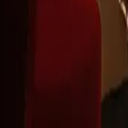
Montag - Freitag
,
9 - 18 (CET)