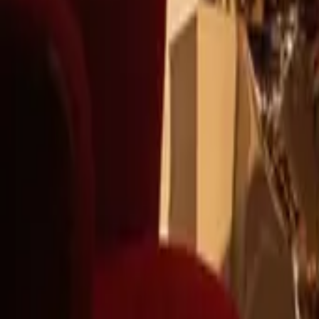
+39
3387791222