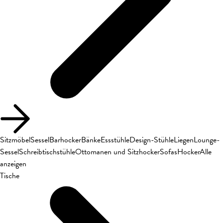
Sitzmöbel
Sessel
Barhocker
Bänke
Essstühle
Design-Stühle
Liegen
Lounge-
Sessel
Schreibtischstühle
Ottomanen und Sitzhocker
Sofas
Hocker
Alle
anzeigen
Tische