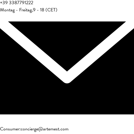
+39
3387791222
Montag - Freitag
,
9 - 18 (CET)
Consumer
:
concierge@artemest.com