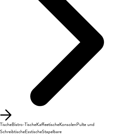
Tische
Bistro-Tische
Kaffeetische
Konsolen
Pulte und
Schreibtische
Esstische
Stapelbare