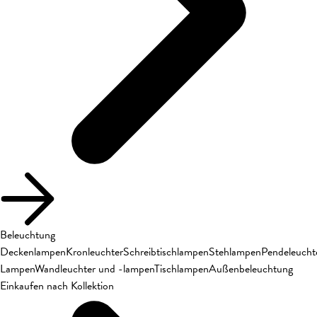
Beleuchtung
Deckenlampen
Kronleuchter
Schreibtischlampen
Stehlampen
Pendeleucht
Lampen
Wandleuchter und -lampen
Tischlampen
Außenbeleuchtung
Einkaufen nach Kollektion