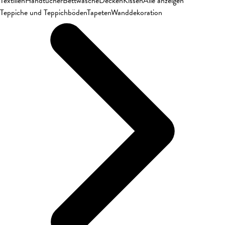
Textilien
Handtücher
Bettwäsche
Decken
Kissen
Alle anzeigen
Teppiche und Teppichböden
Tapeten
Wanddekoration