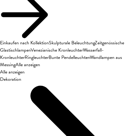
Einkaufen nach Kollektion
Skulpturale Beleuchtung
Zeitgenössische
Glastischlampen
Venezianische Kronleuchter
Wasserfall-
Kronleuchter
Ringleuchter
Bunte Pendelleuchten
Wandlampen aus
Messing
Alle anzeigen
Alle anzeigen
Dekoration