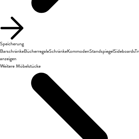
Speicherung
Barschränke
Bücherregale
Schränke
Kommoden
Standspiegel
Sideboards
T
anzeigen
Weitere Möbelstücke