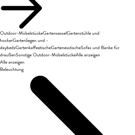
Outdoor-Möbelstücke
Gartensessel
Gartenstühle und
hocker
Gartenliegen und -
daybeds
Gartenkaffeetische
Gartenesstische
Sofas und Bänke für
draußen
Sonstige Outdoor-Möbelstücke
Alle anzeigen
Alle anzeigen
Beleuchtung