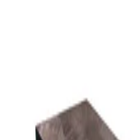
DEU
(
€
)
deu
Versand nach:
Sprache:
Entdecken Sie unsere Auswahl an versandfertigen Stücken! Jetzt einkau
Über Artemest
Kontaktieren Sie uns
KONTAKTIEREN SIE UNS