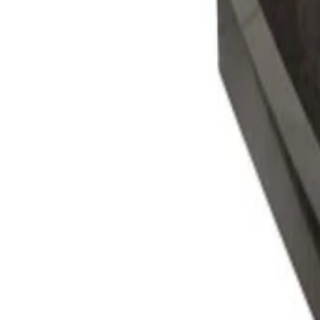
+39
3387791222