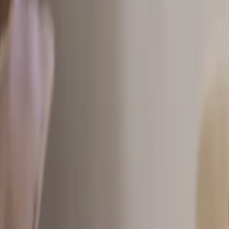
Montag - Freitag
,
8 - 17 (GMT)