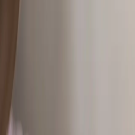
+39
3387791222