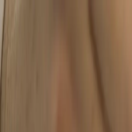
DEU
(
€
)
deu
Versand nach:
Sprache:
Entdecken Sie unsere Auswahl an versandfertigen Stücken! Jetzt einkau
Über Artemest
Kontaktieren Sie uns
KONTAKTIEREN SIE UNS