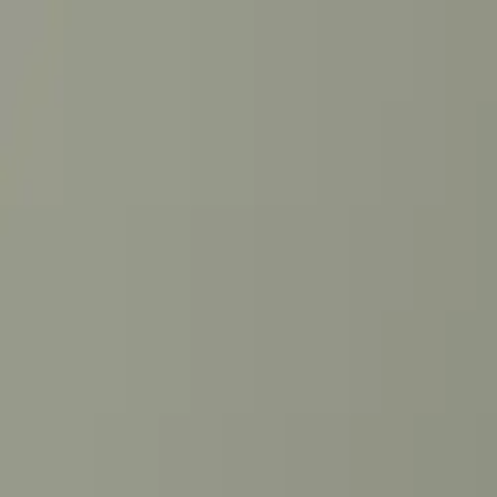
DEU
(
€
)
deu
Versand nach:
Sprache:
Entdecken Sie unsere Auswahl an versandfertigen Stücken! Jetzt einkau
Über Artemest
Kontaktieren Sie uns
KONTAKTIEREN SIE UNS