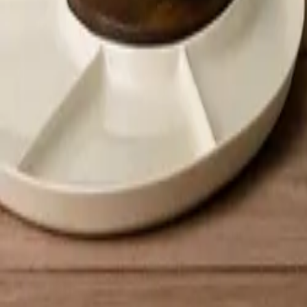
+39
3387791222